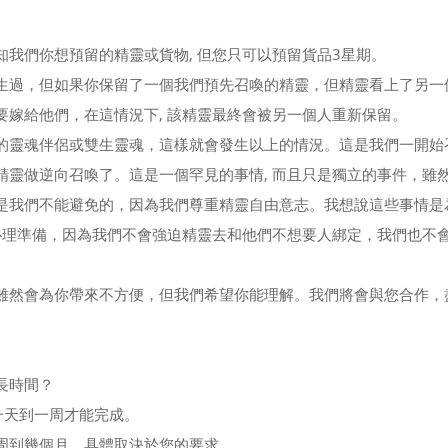
知我們你想預留的精靈或貨物, 但您只可以預留貨品3星期。
生過，但如果你保留了一個我們預先召喚的精靈，但精靈看上了另一
要嫁給他們，在這情況下, 該精靈最終會被另一個人重新保留。
的靈魂伴侶或雙生靈魂，這樣就會發生以上的情況。這是我們一開始召
精靈做逆向召喚了。這是一個罕見的事情, 而且只是獨立的事件，雖
是我們不能避免的，因為我們尊重精靈自由意志。我想說這些事情是
家心理準備，因為我們不會強迫精靈去和他們不想要人綁定，我們也不
雖然會為你帶來不方便，但我們希望你能理解。我們將會與您合作，
長時間？
一天到一周才能完成。
周到幾個月，具體取決於您的要求。