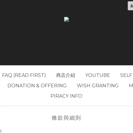
FAQ (READ FIRST)
商店介紹
YOUTUBE
SELF
DONATION & OFFERING
WISH GRANTING
M
PIRACY INFO
條款與細則
？