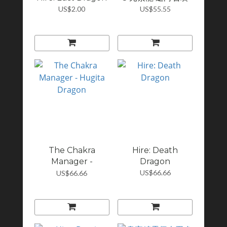
US$2.00
US$55.55
The Chakra
Hire: Death
Manager -
Dragon
Hugita...
US$66.66
US$66.66