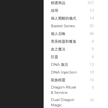
337
精選商品
13
採用
14
個人覺醒的儀式
35
Bastet Series
48
個人召喚
4
黑系精靈和魔鬼
9
血之魔法
4
巨靈
13
DNA 激活
18
DNA Injection
10
龍族精靈
Dragon Ritual
9
& Service
Dual Dragon
16
Magic