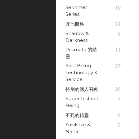
Sekhmet
10
Series
31
其他服務
Shadow &
6
Darkness
Prismata 的精
11
靈
Soul Being
27
Technology &
Service
26
特別的個人召喚
Super Instinct
7
Being
6
不死的精靈
Yukikaze &
5
Nana