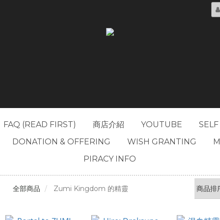
FAQ (READ FIRST)
商店介紹
YOUTUBE
SELF
DONATION & OFFERING
WISH GRANTING
M
PIRACY INFO
全部商品
Zumi Kingdom 的精靈