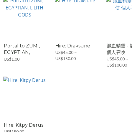
Portal to ZUMI,
Hire: Draksune
混血精靈 - 
EGYPTIAN,
個人召喚
US$45.00 ~
LILITH...
US$150.00
US$45.00 ~
US$1.00
US$100.00
Hire: Kitpy Derus
US$150.00