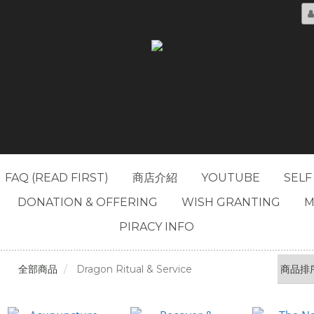
FAQ (READ FIRST)
商店介紹
YOUTUBE
SELF
DONATION & OFFERING
WISH GRANTING
M
PIRACY INFO
全部商品
Dragon Ritual & Service