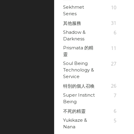
Sekhmet
10
Series
31
其他服務
Shadow &
6
Darkness
Prismata 的精
11
靈
Soul Being
27
Technology &
Service
26
特別的個人召喚
Super Instinct
7
Being
6
不死的精靈
Yukikaze &
5
Nana