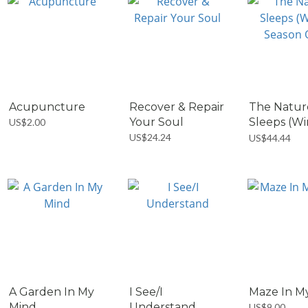
Acupuncture
Recover & Repair
The Natur
Your Soul
Sleeps (Wi
US$2.00
Season...
US$24.24
US$44.44
A Garden In My
I See/I
Maze In M
Mind
Understand
US$9.00